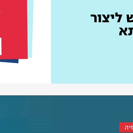
ליצור
יה