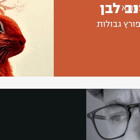
ב לבן
ותא 1
פורץ גבולות