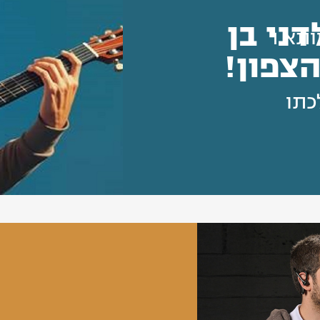
ני בן
ותא 1
הצפון!