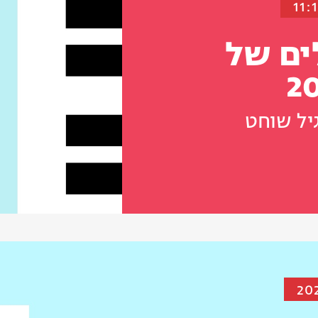
ים של
יל שוחט