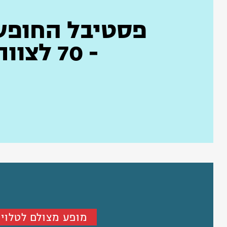
פסטיבל החופש 
- 70 לצוותא
מופע מצולם לטלויז