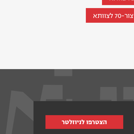
צוותא
הצטרפו לניוזלטר