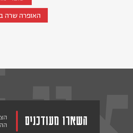
האופרה שרה בצו
השארו מעודכנים
הצט
ההו