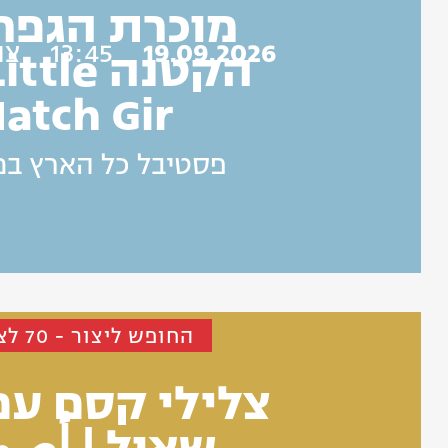
מוכרת הגפרו
19.09.2026
13:45
צו
הקטנה le
atch Gir
פסטיבל כל הארץ במה 9
החופש ליצור - 70 לצוותא
צלילי קסם עם