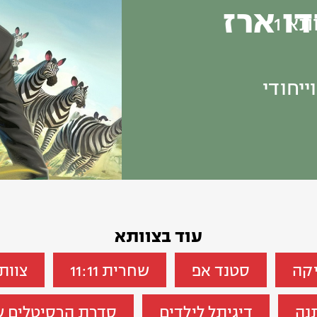
דו ארז
תא 1
ייחודי
עוד בצוותא
יקה
סטנד אפ
שחרית 11:11
צוותא
נה
דיגיתל לילדים
סדרת הרסיטלים ש