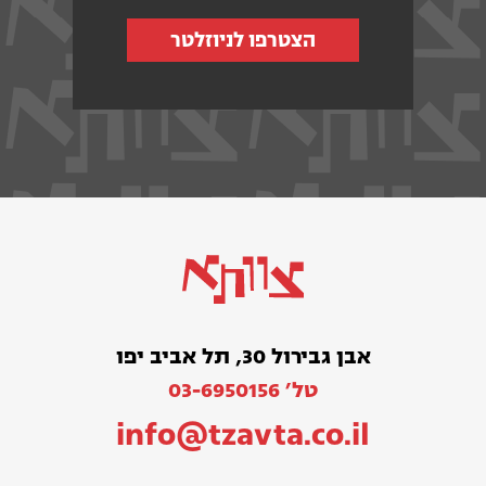
הצטרפו לניוזלטר
אבן גבירול 30, תל אביב יפו
טל׳ 03-6950156
info@tzavta.co.il