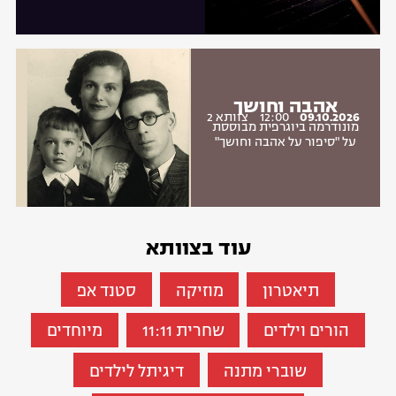
אהבה וחושך
09.10.2026
12:00
צוותא 2
מונודרמה ביוגרפית מבוססת
על "סיפור על אהבה וחושך"
עוד בצוותא
תיאטרון
מוזיקה
סטנד אפ
הורים וילדים
שחרית 11:11
מיוחדים
שוברי מתנה
דיגיתל לילדים