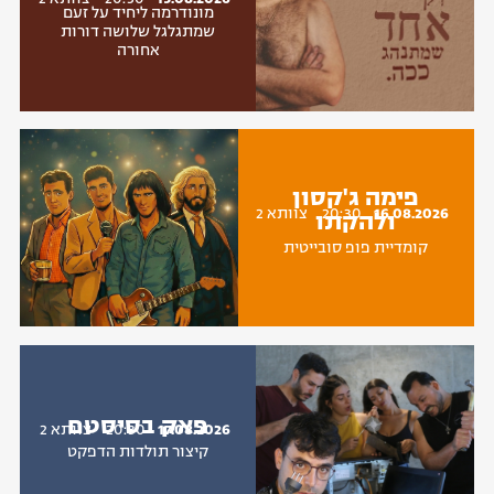
מונודרמה ליחיד על זעם
שמתגלגל שלושה דורות
אחורה
פימה ג'קסון
16.08.2026
20:30
צוותא 2
ולהקתו
קומדיית פופ סובייטית
פאק בסיסטם
17.08.2026
20:30
צוותא 2
קיצור תולדות הדפקט