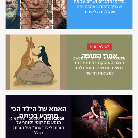
פלדמן מדברים ושרים על מה
שצריך להיות באהבה ומה
שהולך בה לאיבוד
לגילאי 5-8
אחרי הסופה
05.09.2026
11:10
צוותא 2
הצגה העוסקת בהתמודדות
רגשית עם שינוי והסתגלות
למציאות חדשה
האמא של הילד הכי
מופרע בכיתה
16.09.2026
20:30
צוותא 2
מופע כנה קומי וסוחף על
הורות לילד "אחר" ועל הורות
בכלל