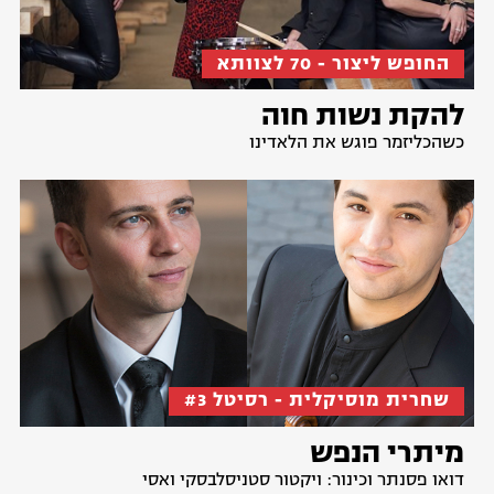
החופש ליצור - 70 לצוותא
להקת נשות חוה
כשהכליזמר פוגש את הלאדינו
שחרית מוסיקלית - רסיטל #3
מיתרי הנפש
דואו פסנתר וכינור: ויקטור סטניסלבסקי ואסי