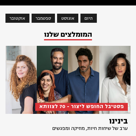
Slide 2 of 32.
Slide 4 of 32.
היום
אוגוסט
ספטמבר
אוקטובר
המומלצים שלנו
פסטיבל החופש ליצור - 70 לצוותא
בינינו
ערב של שיחות חיות, מוזיקה ומפגשים