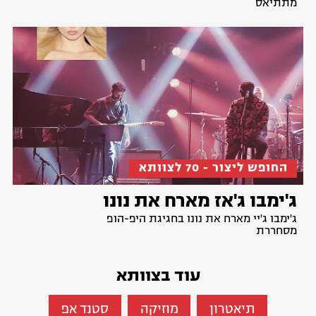
מתתיאס
החופש ליצור - 70 לצוותא
ג'ימבו ג'אז מארח את נונו
ג'ימבו ג'יי מארח את נונו בחגיגת היפ-הופ
מסחררת
עוד בצוותא
תיאטרון
מוזיקה
סטנד אפ