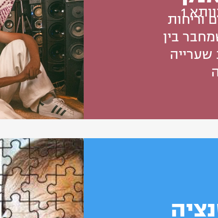
ותא 1
ם וריחות
חבר בין
 שערייה
נציה