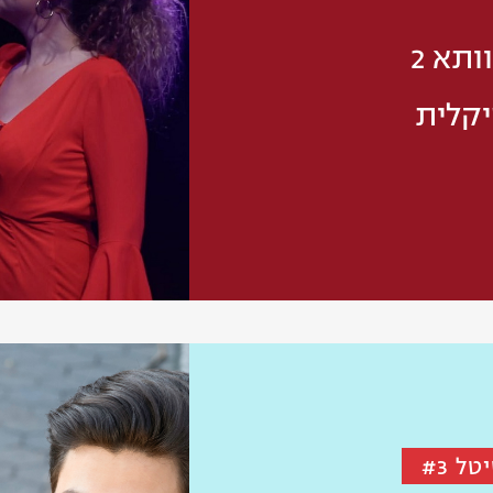
ותא 2
יקלית
ל #3