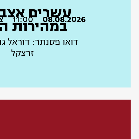
עשרים אצב
08.08.2026
11:00
צו
במהירות ה
דואו פסנתר: דוראל גו
זרצקל