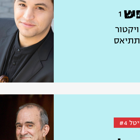
פש
ותא 1
ויקטור
תתיאס
 #4