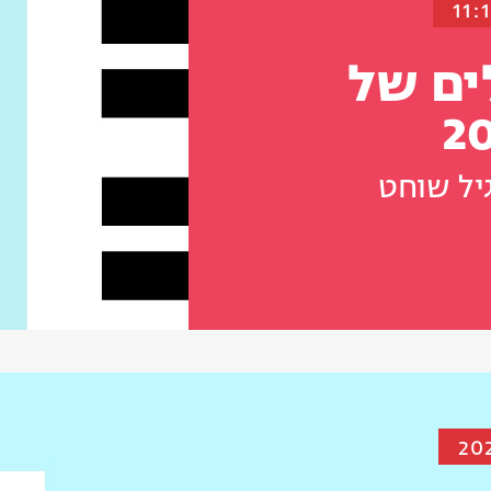
ים של
יל שוחט