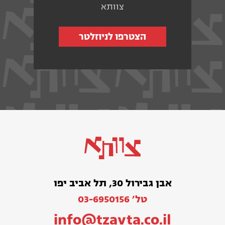
צוותא
הצטרפו לניוזלטר
אבן גבירול 30, תל אביב יפו
טל׳ 03-6950156
info@tzavta.co.il