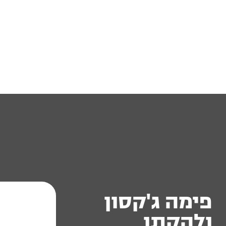
פימה ג'קסון
ולהקתו