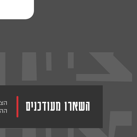
השארו מעודכנים
הצט
ההו