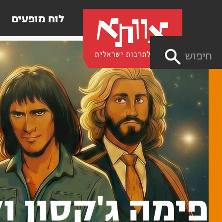
לוח מופעים
חיפוש
פימה ג'קסון ו