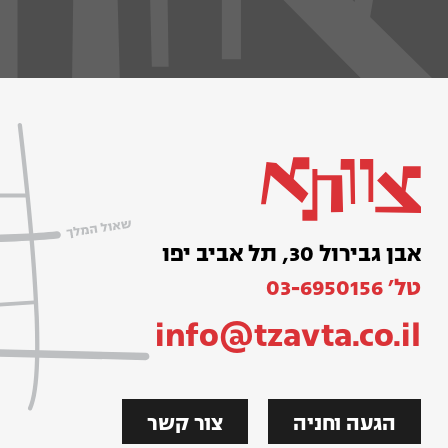
אבן גבירול 30, תל אביב יפו
טל׳ 03-6950156
info@tzavta.co.il
הגעה וחניה
צור קשר