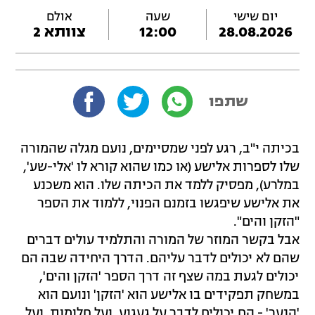
יום שישי
שעה
אולם
28.08.2026
12:00
צוותא 2
שתפו
בכיתה י"ב, רגע לפני שמסיימים, נועם מגלה שהמורה
שלו לספרות אלישע (או כמו שהוא קורא לו 'אלי-שע',
במלרע), מפסיק ללמד את הכיתה שלו. הוא משכנע
את אלישע שיפגשו בזמנם הפנוי, ללמוד את הספר
"הזקן והים".
אבל בקשר המוזר של המורה והתלמיד עולים דברים
שהם לא יכולים לדבר עליהם. הדרך היחידה שבה הם
יכולים לגעת במה שצף זה דרך הספר 'הזקן והים',
במשחק תפקידים בו אלישע הוא 'הזקן' ונועם הוא
'הנער' - הם יכולים לדבר על געגוע. ועל חלומות. ועל