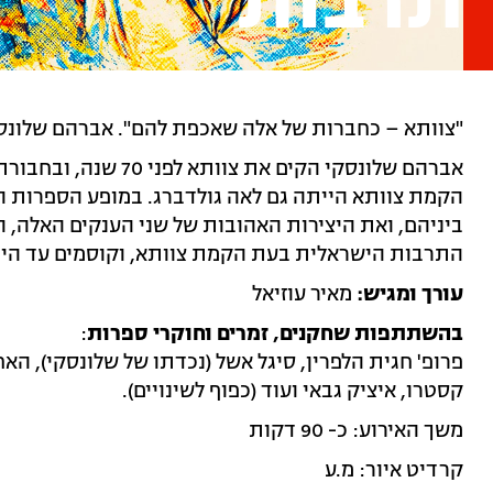
תרבות
"צוותא – כחברות של אלה שאכפת להם". אברהם שלונסק
אברהם שלונסקי הקים את צוו
הקמת צוותא הייתה גם לאה גולדברג. במופע הספרות 
ביניהם, ואת היצירות האהובות של שני הענקים האלה, הד
התרבות הישראלית בעת הקמת צוותא, וקוסמים עד היו
עורך ומגיש:
מאיר עוזיאל
בהשתתפות שחקנים, זמרים וחוקרי ספרות
:
פרופ' חגית הלפרין, סיגל אשל (נכדתו של שלונסקי), האחי
קסטרו, איציק גבאי ועוד (כפוף לשינויים).
משך האירוע: כ- 90 דקות
קרדיט איור: מ.ע