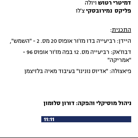
דמיטרי רטוש
ויולה
פליקס נמירובסקי
צ'לו
התכנית
:
היידן: רביעייה בדו מז'ור אופוס 20 מס. 2 - "השמש",
דבוז'אק: רביעייה מס. 12 בפה מז'ור אופוס 96 -
"אמריקה"
פיאצולה: "אדיוס נונינו" בעיבוד מאיה בלזיצמן
ניהול מוסיקלי והפקה: דורון סלומון
לכל תכניות שחרית מוסיקלית 1
1:11