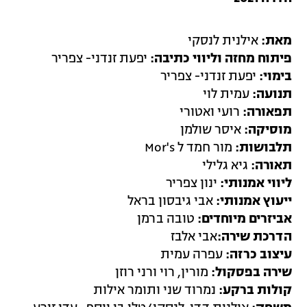
מאת:
אילנית לנסקי
פיתוח מחזה וליווי כתיבה:
יפעת זנדני- צפריר
בימוי:
יפעת זנדני- צפריר
תנועה:
עמית לוי
תפאורה:
רועי ואטורי
מוסיקה:
איסר שולמן
תלבושות:
מור חמד ל Mor's
תאורה:
גיא גלילי
ליווי אמנותי:
ינון צפריר
ייעוץ אמנותי:
אבי גיבסון בראל
אביזרים מיוחדים:
טובה ברמן
הדרכת שירה:
אבי אלבז
עיצוב כרזה:
עפרה עמית
שירה בפסקול:
מורין, רוי ורני רוזן
קולות ברקע:
נמרוד שני ותומר אילות