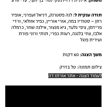
משחק:
אילנית דדו-לנסקי/טלי בן יוסף, עדי זורע
תודה ענקית ל:
לנה פסטרנק, דניאל זעפרני, אופיר
רוזן – סטודיו במה, אורי אוריין, כפיר אזולאי, ורדי
פרידמן, ציפי גלעד, גיא מנצור, אילנה שחר, כרמלה
אלבז, צחי בלנגה, רעות כפרי, תותי ורוני פורת
ועירית פוגל
משך הצגה:
60 דקות
צילום תמונה: טל בדרק
לעמוד הצגה - אתר אורתו דה