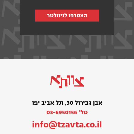
הצטרפו לניוזלטר
אבן גבירול 30, תל אביב יפו
טל׳ 03-6950156
info@tzavta.co.il