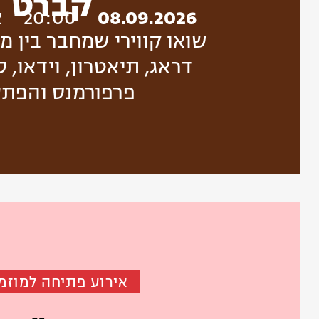
קברט
08.09.2026
20:00
צ
שואו קווירי שמחבר בין מח
דראג, תיאטרון, וידאו, ס
פרפורמנס והפת
אירוע פתיחה למוזמ