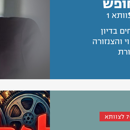
ופש
וותא 1
ם בדיון
 והצנזורה
רת