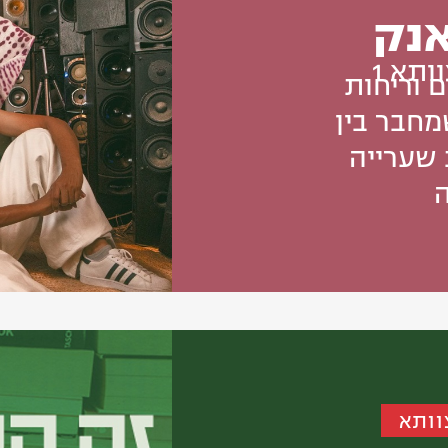
אנק
ותא 1
ם וריחות
חבר בין
 שערייה