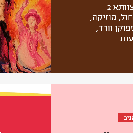
וותא 2
ול, מוזיקה,
פוקן וורד,
עות
נים