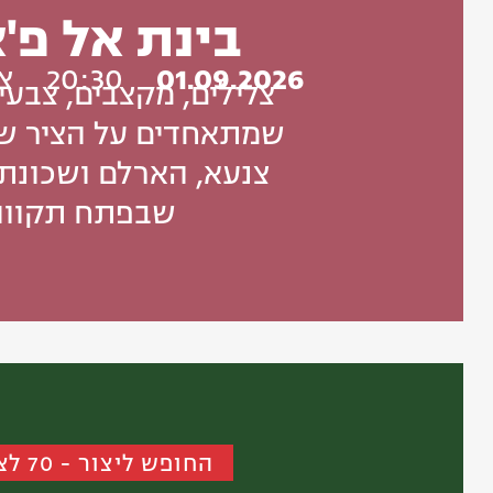
בינת אל פ'
01.09.2026
20:30
צו
צלילים, מקצבים, צבעי
שמתאחדים על הציר שמ
צנעא, הארלם ושכונת
שבפתח תקווה
החופש ליצור - 70 לצוותא