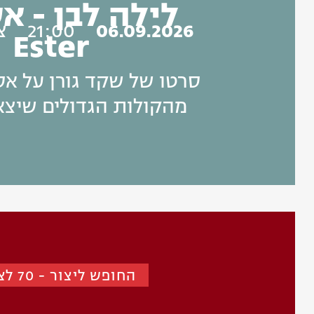
לילה לבן - א
06.09.2026
21:00
צ
Ester
סרטו של שקד גורן על אס
מהקולות הגדולים שיצא
החופש ליצור - 70 לצוותא