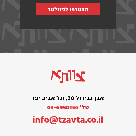
הצטרפו לניוזלטר
אבן גבירול 30, תל אביב יפו
טל׳ 03-6950156
info@tzavta.co.il