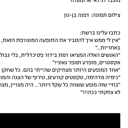
מוגבל לגילאי 16 ומעלה
צילום תמונה: דפנה בן-נון
כתבו עלינו ברשת:
"אין לי ממש איך להסביר את התופעה המטורפת הזאת, פ
באחריות.."
"האנשים האלה המציאו רמת בידור פסיכדלית, בלי גבולות
אקסטרים, מופרע וסופר גאוני!"
"אחד המופעים היותר מצחיקים שהייתי בהם. כל שחקן יו
"כימיה מדהימה, טקסטים קורעים, טירוף של הצגה והמון 
"בחיי שזה מופע ששווה כל שקל ויותר... היה מצויין, מ
לא צחקתי ככה!!!"