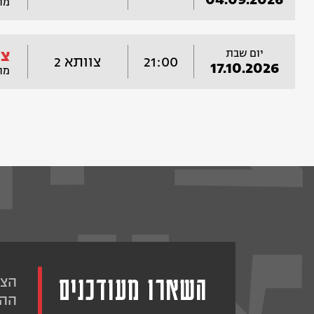
מו
יום שבת
צי
21:00
צוותא 2
17.10.2026
מו
השארו מעודכנים
הצט
ההו