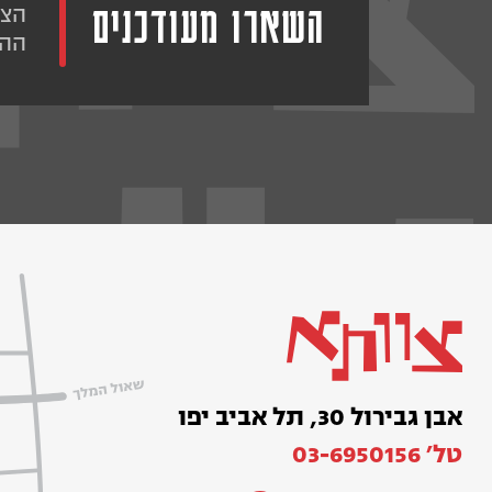
השארו מעודכנים
הצט
ההו
אבן גבירול 30, תל אביב יפו
טל׳ 03-6950156