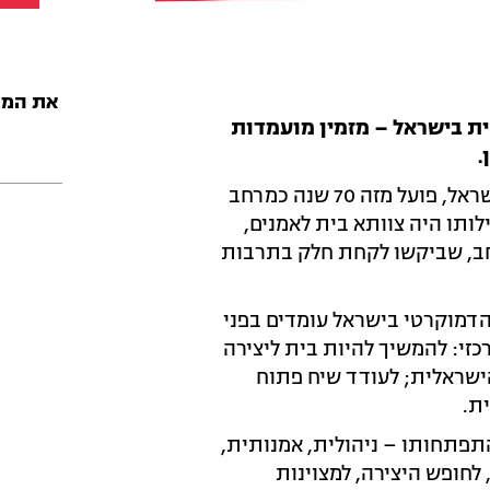
את המס
ת בישראל – מזמין מועמדות
.
צוותא, מהבמות התרבותיות החשובות והמשפיעות בישראל, פועל מזה 70 שנה כמרחב
ותו היה צוותא בית לאמנים,
 רחב, שביקשו לקחת חלק בתרבות
דמוקרטי בישראל עומדים בפני
זי: להמשיך להיות בית ליצירה
הישראלית; לעודד שיח פתוח
ת.
תפתחותו – ניהולית, אמנותית,
לחופש היצירה, למצוינות