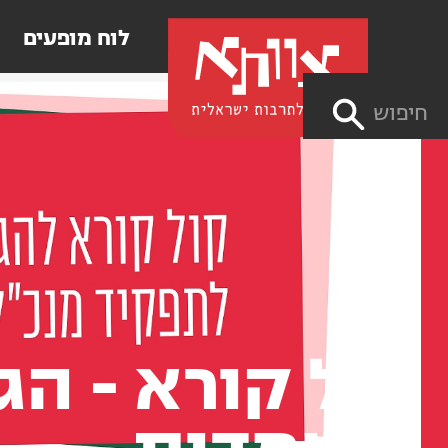
לוח מופעים
חיפוש
קול קורא - ה