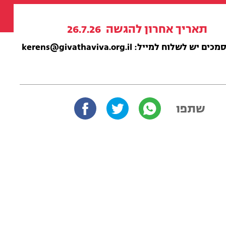
תאריך אחרון להגשה 26.7.26
מכים יש לשלוח למייל
:
kerens@givathaviva.org.il
שתפו