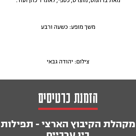
מאת ברהמס, מוצרט, כספי, לאונרד כהן ועוד.
משך מופע: כשעה ורבע
צילום: יהודה גבאי
הזמנת כרטיסים
מקהלת הקיבוץ הארצי - תפילות
בין ערביים