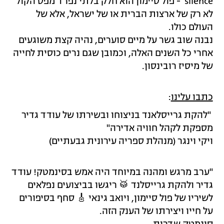
silence' - פול סיימון הוא חלק בלתי נפרד מפס הקול
לא רק של ארצות הברית או של ישראל, אלא של
העולם כולו.
נבנה שוב גשר על מיים סוערים, נהיה קצת משוגעים
אחרי כל השנים האלה, וכמובן שגם נרים כוסית לחייה
של מיסיז רובינסון.
כתבו עלינו
:
"להקת גרייסלאנד בניצוחו ובשירתו של עודד גדיר
מספקת לקהל חוויה אדירה"
ויקי וינגר (מנהלת ספריה עירונית גבעתיים)
"ערב מרגש ומהנה במיוחד היה אמש בסינמטק! עודד
גדיר ולהקת גרייסלנד 🥁 ריגשו בביצועים נפלאים
לשיריו של פול סיימון, ויואב גינאי 🎸 סחף בסיפורים
על חייו ויצירתו של הענק הזה.