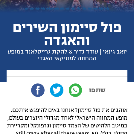
פול סיימון השירים
והאגדה
יואב גינאי | עודד גדיר & להקת גרייסלאנד במופע
המחווה למוזיקאי האגדי
שתפו
אוהבים את פול סיימון? אנחנו באים להיפגש איתכם.
מופע המחווה הישראלי לאחד מגדולי היוצרים בעולם,
במיטב הלהיטים של הצמד סיימון וגרפונקל ומקריירת
הסולו. כולל: Still crazy after all these years, 50