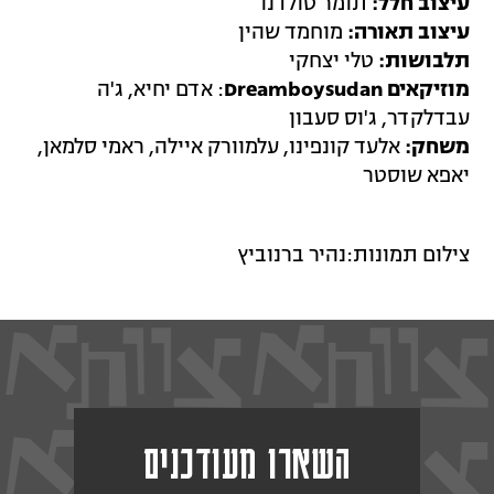
עיצוב חלל:
תומר טולדנו
עיצוב תאורה:
מוחמד שהין
תלבושות:
טלי יצחקי
מוזיקאים Dreamboysudan
: אדם יחיא, ג'ה
עבדלקדר, ג'וס סעבון
משחק:
אלעד קונפינו, עלמוורק איילה, ראמי סלמאן,
יאפא שוסטר
צילום תמונות:נהיר ברנוביץ
השארו מעודכנים