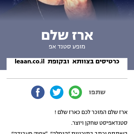
ארז שלם
מופע סטנד אפ
כרטיסים בצוותא ובקופת leaan.co.il
שתפו
ארז שלם המוכר לכם כארז שלם !
סטנדאפיסט שחקן ויוצר.
השתתף וכתב בתוכניות ״הנחלה״, "צחוק מעבודה״