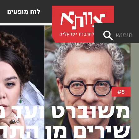
לוח מופעים
חיפוש
#5
משוברט ועד מ
שירים מן התה