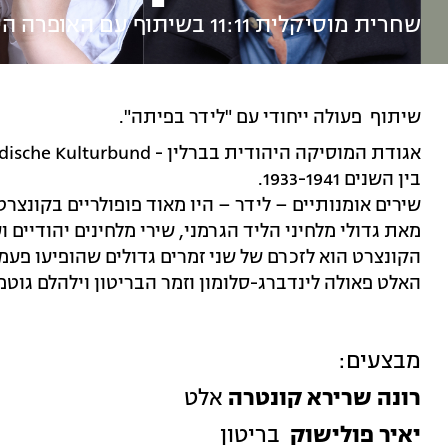
שחרית מוסיקלית 11:11 בשיתוף עם האופרה הישראלית
שיתוף פעולה ייחודי עם "לידר בפיתה".
בין השנים 1933-1941.
שירים אומנותיים – לידר – היו מאוד פופולריים בקונצר
מאת גדולי מלחיני הליד הגרמני, שירי מלחינים יהודיים ו
הקונצרט הוא לזכרם של שני זמרים גדולים שהופיעו פעמ
האלט פאולה לינדברג-סלומון וזמר הבריטון וילהלם גוטמן
מבצעים:
רונה שרירא קונטרה
אלט
יאיר פולישוק
בריטון