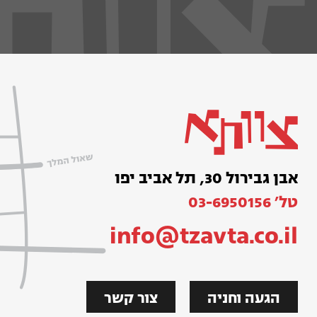
אבן גבירול 30, תל אביב יפו
טל׳ 03-6950156
info@tzavta.co.il
הגעה וחניה
צור קשר