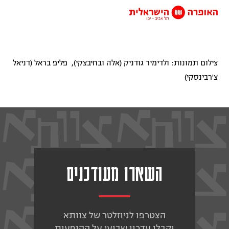
צילום תמונות: ולדימיר גודניק (אלה ובחיבצקי), פליפ בראל (דניאל
צ'רבינסקי)
השארו מעודכנים
הצטרפו לניוזלטר של צוותא
וקבלו עדכון שבועי על ההופעות