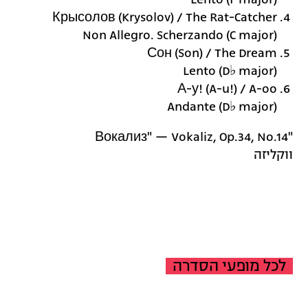
Крысолов (Krysolov) / The Rat-Catcher
Non Allegro. Scherzando (C major)
Сон (Son) / The Dream
Lento (D♭ major)
А-у! (A-u!) / A-oo
Andante (D♭ major)
"Вокализ" — Vokaliz, Op.34, No.14
ווקליזה
לכל מופעי הסדרה