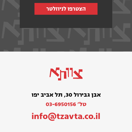
הצטרפו לניוזלטר
אבן גבירול 30, תל אביב יפו
טל׳ 03-6950156
info@tzavta.co.il