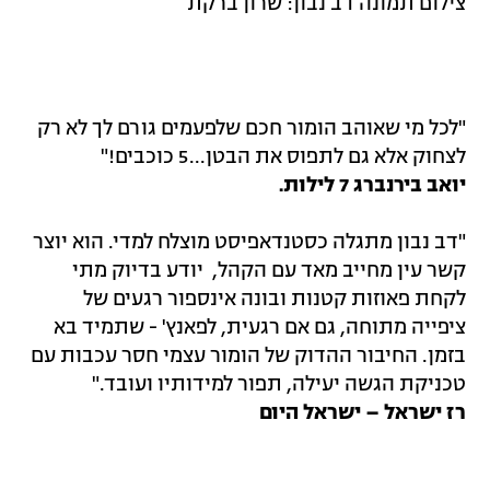
צילום תמונה דב נבון: שרון ברקת
"לכל מי שאוהב הומור חכם שלפעמים גורם לך לא רק
לצחוק אלא גם לתפוס את הבטן...5 כוכבים!"
יואב בירנברג 7 לילות.
"דב נבון מתגלה כסטנדאפיסט מוצלח למדי. הוא יוצר
קשר עין מחייב מאד עם הקהל, יודע בדיוק מתי
לקחת פאוזות קטנות ובונה אינספור רגעים של
ציפייה מתוחה, גם אם רגעית, לפאנץ' - שתמיד בא
בזמן. החיבור ההדוק של הומור עצמי חסר עכבות עם
טכניקת הגשה יעילה, תפור למידותיו ועובד."
רז ישראל – ישראל היום