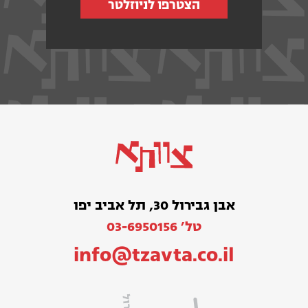
הצטרפו לניוזלטר
אבן גבירול 30, תל אביב יפו
טל׳ 03-6950156
info@tzavta.co.il