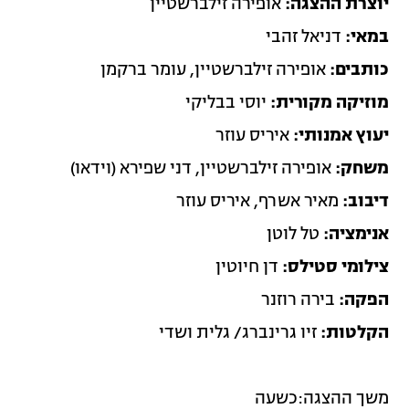
יוצרת ההצגה:
אופירה זילברשטיין
במאי:
דניאל זהבי
כותבים:
אופירה זילברשטיין, עומר ברקמן
מוזיקה מקורית:
יוסי בבליקי
יעוץ אמנותי:
איריס עוזר
משחק:
אופירה זילברשטיין, דני שפירא (וידאו)
דיבוב:
מאיר אשרף, איריס עוזר
אנימציה:
טל לוטן
צילומי סטילס:
דן חיוטין
הפקה:
בירה רוזנר
הקלטות:
זיו גרינברג/ גלית ושדי
משך ההצגה:כשעה