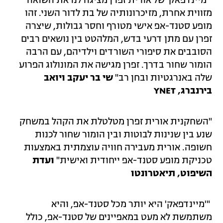
"'מיינדפאק' של אורית זפרן מציגה לנו את השואה
מזווית אחרת, מזיכרונותיה של בת לדור השני. זהו
מופע סטנד-אפ אישי מטורף וחסר גבולות, שיצרה
זפרן עם מתן דרעי בדש, המלהטט בין נושאים רבים
הסובבים את סיפורי השורדים וילדיהם, עם הרבה
הומור שחור בדרך. זפרן מגישה את המונולוג הפרוע
שלה באנרגטיות ובחן רב"
שי בר יעקב ויואב
בירנברג, YNET
"השחקנית אורית זפרן מטלטלת את הקהל במשחק
שנע בין שנינות לבוטות ובין הומור שחור לכנות
חשופה. אורית מעבירה חוויה עוצמתית באמצעות
טכניקת מופע סטנד-אפ ייחודית ואישית"
ועדת
השיפוט, תיאטרונטו
"'מיינדפאק' היא יותר מכל סטנד-אפ, והיא
משתמשת לא מעט במאפיינים של סטנד-אפ, כולל