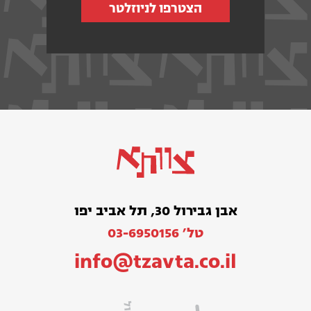
הצטרפו לניוזלטר
אבן גבירול 30, תל אביב יפו
טל׳ 03-6950156
info@tzavta.co.il